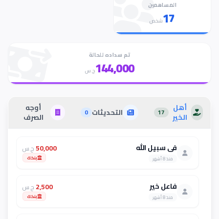
المساهمين
17
شخص
تم سداده للحالة
144,000
ج.س
أهل
أوجه
التحديثات
0
17
الخير
الصرف
في سبيل الله
50,000
ج.س
بنكك
منذ 8 أشهر
فاعل خير
2,500
ج.س
بنكك
منذ 8 أشهر