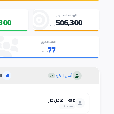
الهدف المطلوب
ت
300
506,300
ج.س
المساهمين
77
شخص
أهل الخير
ال
77
Rag....فاعل خير
منذ 8 أشهر