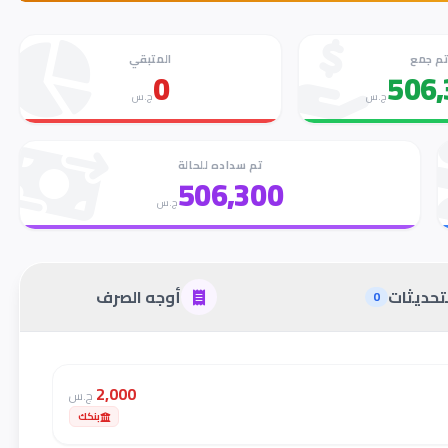
م جمع
المتبقي
0
506,
ج.س
ج.س
تم سداده للحالة
506,300
ج.س
تحديثات
أوجه الصرف
0
2,000
ج.س
بنكك