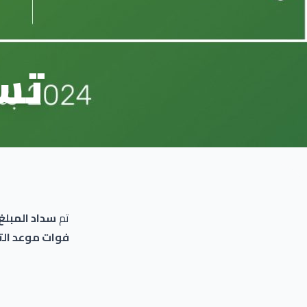
تس
تم
سداد المبلغ
فوات موعد ال