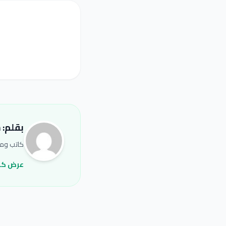
بقلم: 6cxtm
كاتب ومحر
عرض كل 