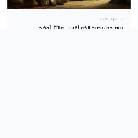
ديسمبر 3, 2025
يسر: حين يصبح الخير أقرب… والأثر أوضح
اقرأ المزيد
يُسر