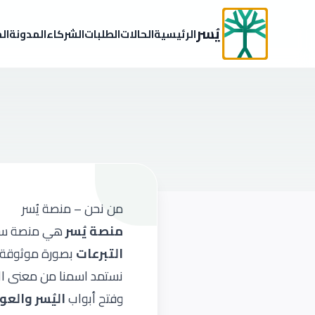
يُسر
الرئيسية
الحالات
الطلبات
الشركاء
المدونة
ال
من نحن – منصة يُسر
منصة يُسر
هي منصة سو
التبرعات
بصورة موثوقة، 
نستمد اسمنا من معنى الأ
وفتح أبواب
اليُسر والعو