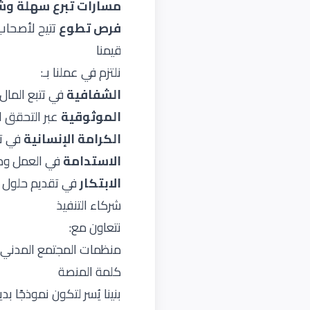
مسارات تبرع سهلة و
فرص تطوع
تتيح لأصحاب 
قيمنا
نلتزم في عملنا بـ:
الشفافية
في تتبع المال و
الموثوقية
عبر التحقق ا
الكرامة الإنسانية
في تق
الاستدامة
في العمل ودع
الابتكار
في تقديم حلول ر
شركاء التنفيذ
نتعاون مع:
منظمات المجتمع المدني
كلمة المنصة
بنينا يُسر لتكون نموذجًا ب