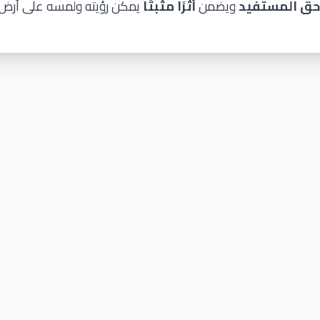
حق المستفيد
ويضمن
أثرًا مثبتًا
يمكن رؤيته ولمسه على أرض ا