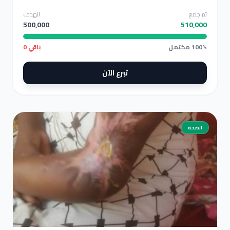
تم جمع
الهدف
500,000
510,000
100% مكتمل
باقي 0
تبرع الآن
الصحة