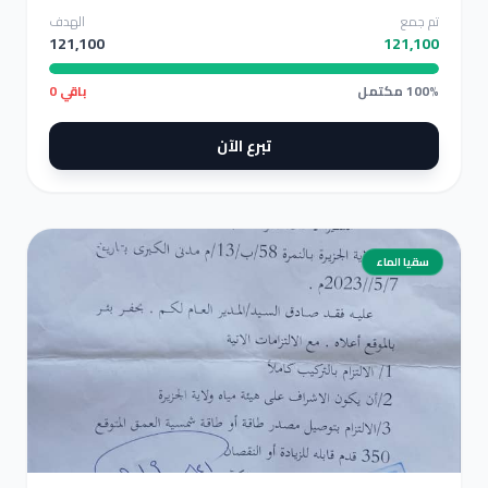
تم جمع
الهدف
121,100
121,100
100% مكتمل
باقي 0
تبرع الآن
سقيا الماء
بئر جاهز للتنفيذ بتصديق رسمي سابق