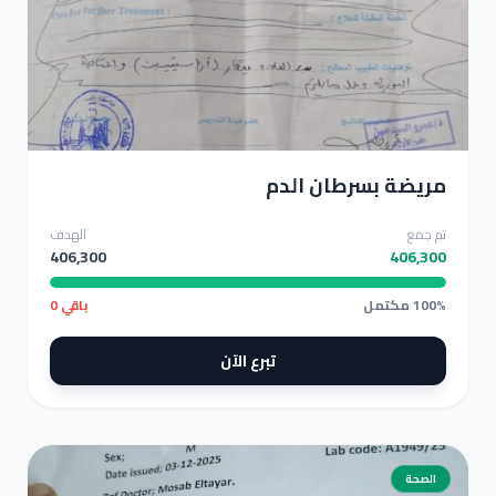
مريضة بسرطان الدم
مريضة بسرطان الدم
تم جمع
الهدف
406,300
406,300
100% مكتمل
باقي 0
تبرع الآن
الصحة