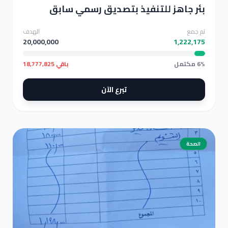
بئر جاهز للتنفيذ بتصديق رسمي سابق
تم جمع
الهدف
20,000,000
1,222,175
6% مكتمل
باقي 18,777,825
تبرع الآن
الصحة